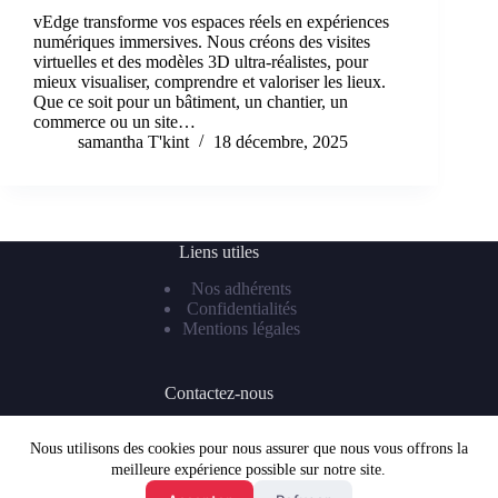
vEdge transforme vos espaces réels en expériences
numériques immersives. Nous créons des visites
virtuelles et des modèles 3D ultra-réalistes, pour
mieux visualiser, comprendre et valoriser les lieux.
Que ce soit pour un bâtiment, un chantier, un
commerce ou un site…
samantha T'kint
18 décembre, 2025
Liens utiles
Nos adhérents
Confidentialités
Mentions légales
Contactez-nous
Téléphone : 07 81 55 99 62
Mail :
frenchtechlaval@gmail.com
Nous utilisons des cookies pour nous assurer que nous vous offrons la
meilleure expérience possible sur notre site.