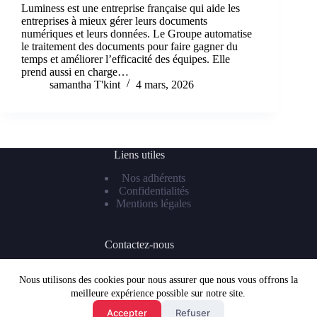
Luminess est une entreprise française qui aide les
entreprises à mieux gérer leurs documents
numériques et leurs données. Le Groupe automatise
le traitement des documents pour faire gagner du
temps et améliorer l’efficacité des équipes. Elle
prend aussi en charge…
samantha T'kint
4 mars, 2026
Liens utiles
Nos adhérents
Confidentialités
Mentions légales
Contactez-nous
Téléphone : 07 81 55 99 62
Mail :
frenchtechlaval@gmail.com
Nous utilisons des cookies pour nous assurer que nous vous offrons la
meilleure expérience possible sur notre site.
Accepter
Refuser