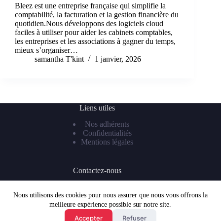
Bleez est une entreprise française qui simplifie la
comptabilité, la facturation et la gestion financière du
quotidien.Nous développons des logiciels cloud
faciles à utiliser pour aider les cabinets comptables,
les entreprises et les associations à gagner du temps,
mieux s’organiser…
samantha T'kint
1 janvier, 2026
Liens utiles
Nos adhérents
Confidentialités
Mentions légales
Contactez-nous
Téléphone : 07 81 55 99 62
Mail :
frenchtechlaval@gmail.com
Nous utilisons des cookies pour nous assurer que nous vous offrons la
meilleure expérience possible sur notre site.
Accepter
Refuser